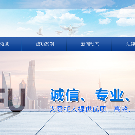
领域
成功案例
新闻动态
法