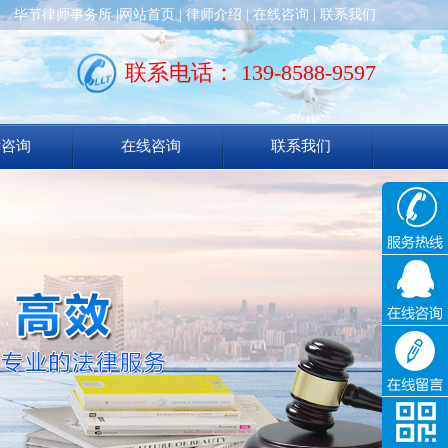
毕节律师事务所
|
网站首页
|
律师介绍
|
在线咨询
|
联系我们
联系电话： 139-8588-9597
律咨询
在线咨询
联系我们