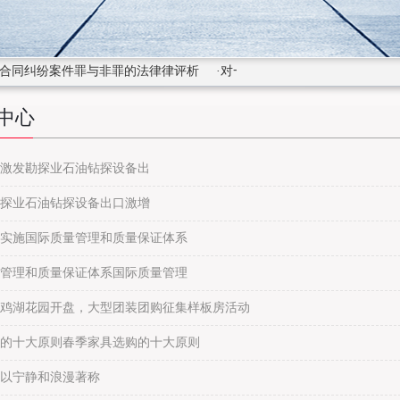
合同纠纷案件罪与非罪的法律律评析
·对一起经济合同纠纷案件罪与非罪
中心
激发勘探业石油钻探设备出
探业石油钻探设备出口激增
实施国际质量管理和质量保证体系
管理和质量保证体系国际质量管理
鸡湖花园开盘，大型团装团购征集样板房活动
的十大原则春季家具选购的十大原则
以宁静和浪漫著称